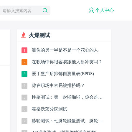
个人中心
火爆测试
测你的另一半是不是一个花心的人
1
在职场中你很容易跟他人起冲突吗？
2
爱丁堡产后抑郁自测量表(EPDS)
3
你在职场中容易被排挤吗？
4
性格测试：第一次啪啪啪，你会难为
5
情吗？
霍格沃茨分院测试
6
脉轮测试：七脉轮能量测试、脉轮人
7
格测试