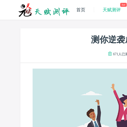
hot
首页
天赋测评
测你逆袭
671人已